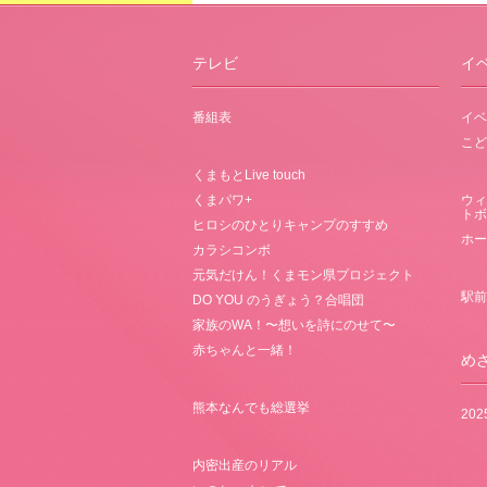
テレビ
イ
番組表
イベ
こど
くまもとLive touch
くまパワ+
ウィ
トボ
ヒロシのひとりキャンプのすすめ
ホー
カラシコンボ
元気だけん！くまモン県プロジェクト
駅前
DO YOU のうぎょう？合唱団
家族のWA！〜想いを詩にのせて〜
赤ちゃんと一緒！
め
熊本なんでも総選挙
20
内密出産のリアル