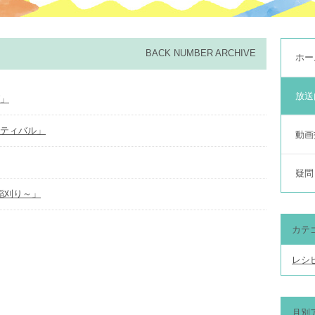
BACK NUMBER ARCHIVE
ホー
放送
グ」
スティバル」
動画
疑問
～稲刈り～」
カテ
レシ
月別