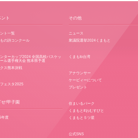
ベント
その他
ント一覧
ニュース
もの詩コンクール
衆議院選挙2024くまもと
ンターカップ2024 全国高校バスケッ
くまもto台湾
ール選手権大会 熊本県予選
クス熊本決戦
アナウンサー
ケービィーについて
フェスタ2025
プレゼント
ざせ!甲子園
住まいるパーク
くまもと#おむすびと
25年度
くまもと５ツ星
公式SNS