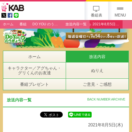
gogo 25th KAB
番組表
MENU
ホーム
番組
DO YOU のうぎょう？クエスチョン
放送内容一覧
2021年8月5日（木）「ミニトマト生産者・下田剣太郎さん」
ホーム
放送内容
キャラクター／アグちゃん・
ぬりえ
グリくんのお友達
番組プレゼント
ご意見・ご感想
放送内容一覧
BACK NUMBER ARCHIVE
2021年8月5日(木)