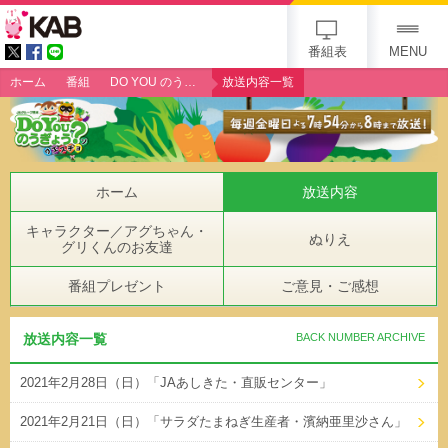
gogo 25th KAB
番組表
MENU
ホーム
番組
DO YOU のうぎょう？クエスチョン
放送内容一覧
ホーム
放送内容
キャラクター／アグちゃん・
ぬりえ
グリくんのお友達
番組プレゼント
ご意見・ご感想
放送内容一覧
BACK NUMBER ARCHIVE
2021年2月28日（日）「JAあしきた・直販センター」
2021年2月21日（日）「サラダたまねぎ生産者・濱納亜里沙さん」