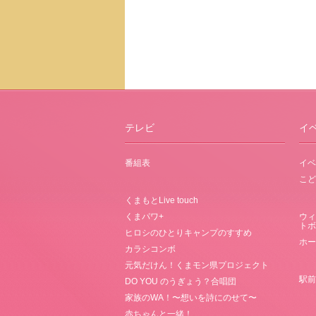
テレビ
イ
番組表
イベ
こど
くまもとLive touch
くまパワ+
ウィ
トボ
ヒロシのひとりキャンプのすすめ
ホー
カラシコンボ
元気だけん！くまモン県プロジェクト
駅前
DO YOU のうぎょう？合唱団
家族のWA！〜想いを詩にのせて〜
赤ちゃんと一緒！