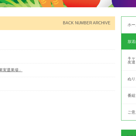
BACK NUMBER ARCHIVE
ホー
放送
キャ
友達
代果実選果場」
ぬり
番組
ご意