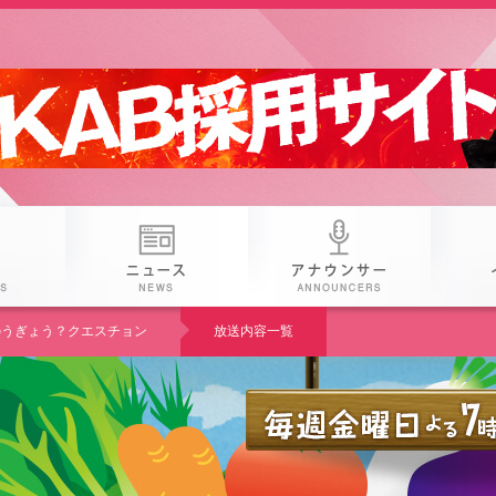
 25th KAB
番組
ニュース
アナウン
U のうぎょう？クエスチョン
放送内容一覧