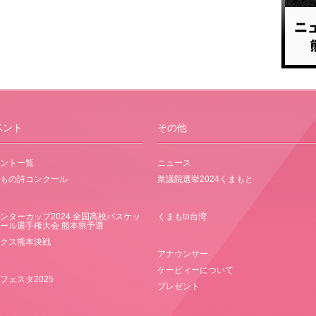
ベント
その他
ント一覧
ニュース
もの詩コンクール
衆議院選挙2024くまもと
ンターカップ2024 全国高校バスケッ
くまもto台湾
ール選手権大会 熊本県予選
クス熊本決戦
アナウンサー
ケービィーについて
フェスタ2025
プレゼント