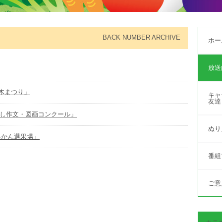
BACK NUMBER ARCHIVE
ホー
放送
植木まつり」
キャ
友達
たし作文・図画コンクール」
ぬり
草みかん選果場」
番組
ご意