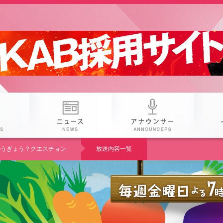
 25th KAB
番組
ニュース
アナウン
U のうぎょう？クエスチョン
放送内容一覧