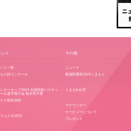
ベント
その他
ント一覧
ニュース
もの詩コンクール
衆議院選挙2024くまもと
ンターカップ2024 全国高校バスケッ
くまもto台湾
ール選手権大会 熊本県予選
クス熊本決戦
アナウンサー
ケービィーについて
フェスタ2025
プレゼント