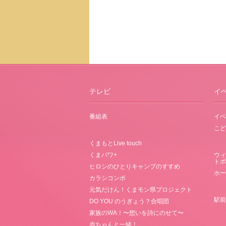
テレビ
イ
番組表
イベ
こど
くまもとLive touch
くまパワ+
ウィ
トボ
ヒロシのひとりキャンプのすすめ
ホー
カラシコンボ
元気だけん！くまモン県プロジェクト
駅前
DO YOU のうぎょう？合唱団
家族のWA！〜想いを詩にのせて〜
赤ちゃんと一緒！