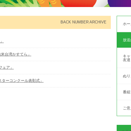
BACK NUMBER ARCHIVE
ホー
放送
査」
・純米台湾かすてら」
キャ
友達
業フェア」
ぬり
ポスターコンクール表彰式」
番組
ご意