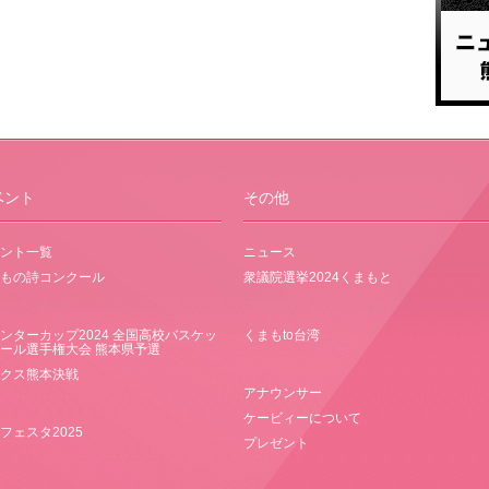
ベント
その他
ント一覧
ニュース
もの詩コンクール
衆議院選挙2024くまもと
ンターカップ2024 全国高校バスケッ
くまもto台湾
ール選手権大会 熊本県予選
クス熊本決戦
アナウンサー
ケービィーについて
フェスタ2025
プレゼント