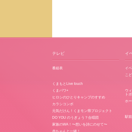
テレビ
イ
番組表
イベ
こど
くまもとLive touch
くまパワ+
ウィ
トボ
ヒロシのひとりキャンプのすすめ
ホー
カラシコンボ
元気だけん！くまモン県プロジェクト
駅前
DO YOU のうぎょう？合唱団
家族のWA！〜想いを詩にのせて〜
赤ちゃんと一緒！