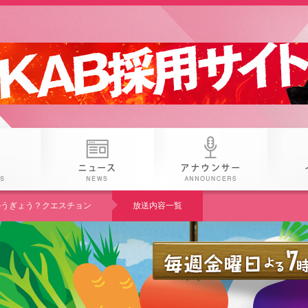
 25th KAB
番組
ニュース
アナウン
U のうぎょう？クエスチョン
放送内容一覧