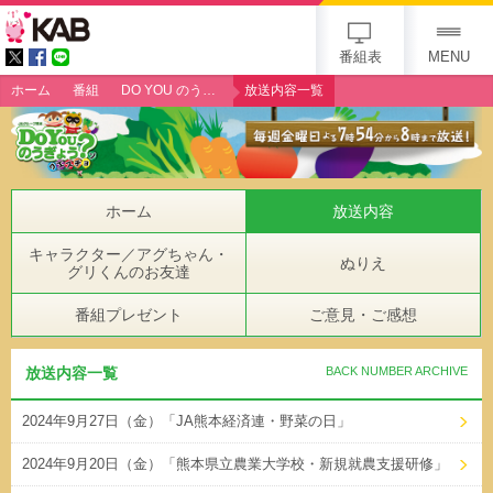
gogo 25th KAB
番組表
MENU
ホーム
番組
DO YOU のうぎょう？クエスチョン
放送内容一覧
ホーム
放送内容
キャラクター／アグちゃん・
ぬりえ
グリくんのお友達
番組プレゼント
ご意見・ご感想
放送内容一覧
BACK NUMBER ARCHIVE
2024年9月27日（金）「JA熊本経済連・野菜の日」
2024年9月20日（金）「熊本県立農業大学校・新規就農支援研修」