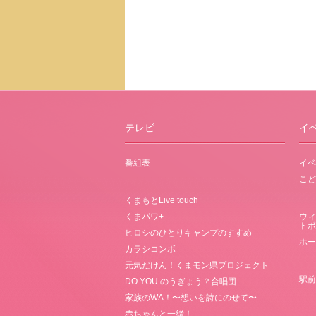
テレビ
イ
番組表
イベ
こど
くまもとLive touch
くまパワ+
ウィ
トボ
ヒロシのひとりキャンプのすすめ
ホー
カラシコンボ
元気だけん！くまモン県プロジェクト
駅前
DO YOU のうぎょう？合唱団
家族のWA！〜想いを詩にのせて〜
赤ちゃんと一緒！