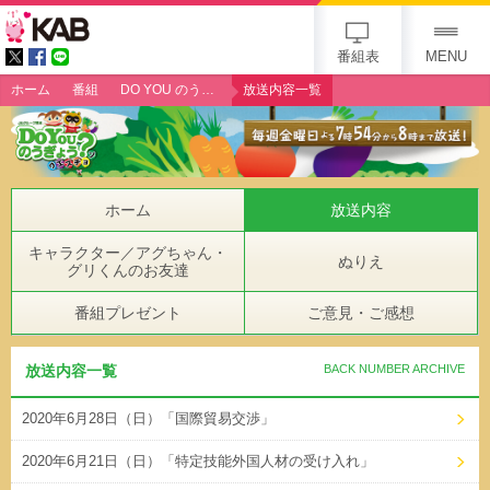
gogo 25th KAB
番組表
MENU
ホーム
番組
DO YOU のうぎょう？クエスチョン
放送内容一覧
ホーム
放送内容
キャラクター／アグちゃん・
ぬりえ
グリくんのお友達
番組プレゼント
ご意見・ご感想
放送内容一覧
BACK NUMBER ARCHIVE
2020年6月28日（日）「国際貿易交渉」
2020年6月21日（日）「特定技能外国人材の受け入れ」