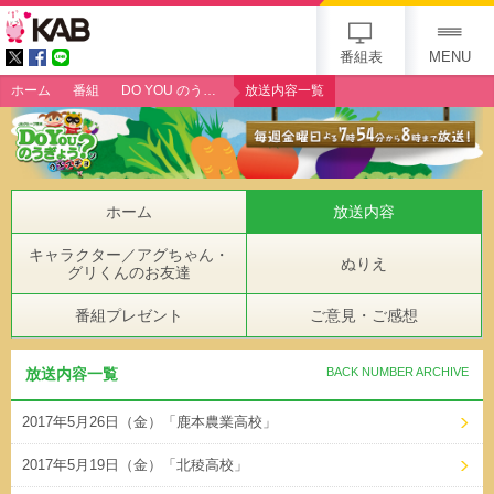
gogo 25th KAB
番組表
MENU
ホーム
番組
DO YOU のうぎょう？クエスチョン
放送内容一覧
ホーム
放送内容
キャラクター／アグちゃん・
ぬりえ
グリくんのお友達
番組プレゼント
ご意見・ご感想
放送内容一覧
BACK NUMBER ARCHIVE
2017年5月26日（金）「鹿本農業高校」
2017年5月19日（金）「北稜高校」