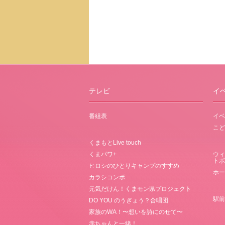
テレビ
イ
番組表
イベ
こど
くまもとLive touch
くまパワ+
ウィ
トボ
ヒロシのひとりキャンプのすすめ
ホー
カラシコンボ
元気だけん！くまモン県プロジェクト
駅前
DO YOU のうぎょう？合唱団
家族のWA！〜想いを詩にのせて〜
赤ちゃんと一緒！