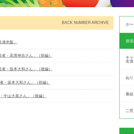
BACK NUMBER ARCHIVE
ホー
放送
・冷凍米飯」
生産者・高濱伸吉さん」（前編）
キャ
友達
生産者・坂本大和さん」（後編）
ぬり
生産者・坂本大和さん」（前編）
番組
者・中山大基さん」（後編）
ご意