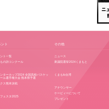
ベント
その他
ント一覧
ニュース
もの詩コンクール
衆議院選挙2024くまもと
ンターカップ2024 全国高校バスケッ
くまもto台湾
ール選手権大会 熊本県予選
クス熊本決戦
アナウンサー
ケービィーについて
フェスタ2025
プレゼント