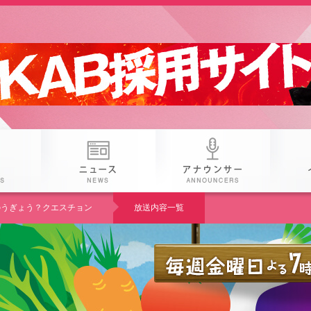
 25th KAB
番組
ニュース
アナウン
U のうぎょう？クエスチョン
放送内容一覧