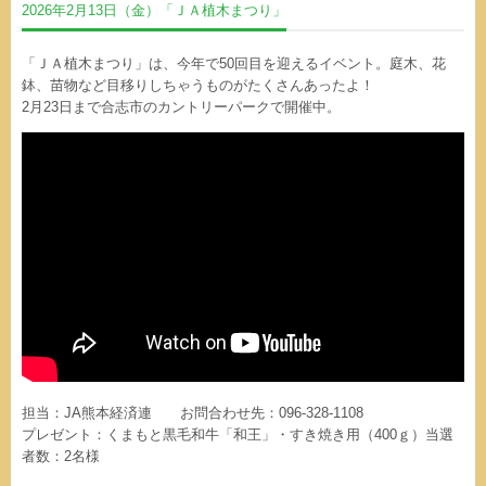
2026年2月13日（金）「ＪＡ植木まつり」
「ＪＡ植木まつり」は、今年で50回目を迎えるイベント。庭木、花
鉢、苗物など目移りしちゃうものがたくさんあったよ！
2月23日まで合志市のカントリーパークで開催中。
担当：JA熊本経済連 お問合わせ先：096-328-1108
プレゼント：くまもと黒毛和牛「和王」・すき焼き用（400ｇ）当選
者数：2名様