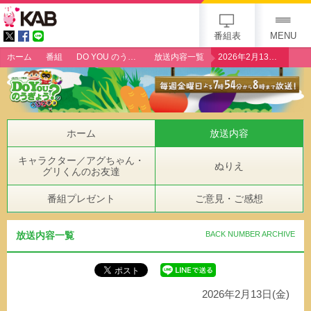
gogo 25th KAB
番組表
MENU
ホーム
番組
DO YOU のうぎょう？クエスチョン
放送内容一覧
2026年2月13日（金）「ＪＡ植木まつり」
ホーム
放送内容
キャラクター／アグちゃん・
ぬりえ
グリくんのお友達
番組プレゼント
ご意見・ご感想
放送内容一覧
BACK NUMBER ARCHIVE
2026年2月13日(金)