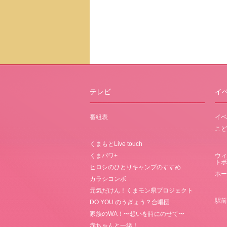
テレビ
イ
番組表
イベ
こど
くまもとLive touch
くまパワ+
ウィ
トボ
ヒロシのひとりキャンプのすすめ
ホー
カラシコンボ
元気だけん！くまモン県プロジェクト
駅前
DO YOU のうぎょう？合唱団
家族のWA！〜想いを詩にのせて〜
赤ちゃんと一緒！