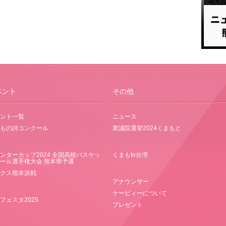
ベント
その他
ント一覧
ニュース
もの詩コンクール
衆議院選挙2024くまもと
ンターカップ2024 全国高校バスケッ
くまもto台湾
ール選手権大会 熊本県予選
クス熊本決戦
アナウンサー
ケービィーについて
フェスタ2025
プレゼント