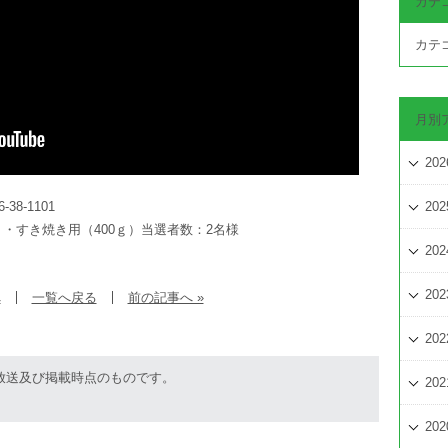
カテ
カテ
月別
202
8-1101
202
・すき焼き用（400ｇ）当選者数：2名様
202
202
へ
一覧へ戻る
前の記事へ »
202
放送及び掲載時点のものです。
202
202