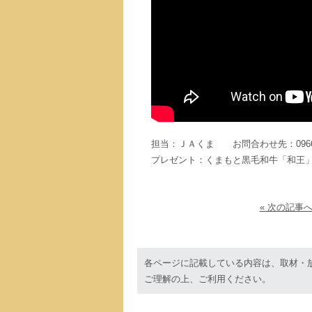
担当：ＪＡくま お問合わせ先：0966-3
プレゼント：くまもと黒毛和牛「和王」
« 次の記事
各ページに記載している内容は、取材・
ご理解の上、ご利用ください。