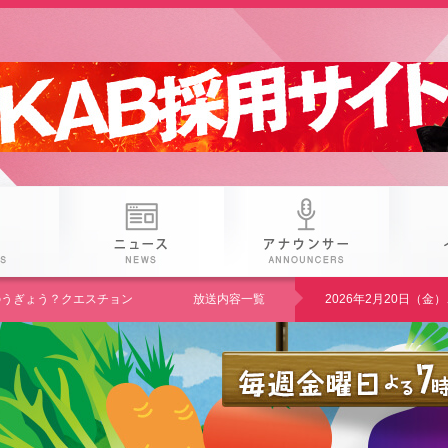
 25th KAB
番組
ニュース
アナウン
U のうぎょう？クエスチョン
放送内容一覧
2026年2月20日（金）「JAくま・上球磨選果場」