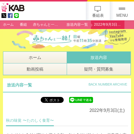
gogo 25th KAB
番組表
MENU
ホーム
番組
赤ちゃんと一緒！
放送内容一覧
2022年9月3日（土）「秋の味覚 〜たのしく食育〜」
ホーム
放送内容
動画投稿
疑問・質問募集
放送内容一覧
BACK NUMBER ARCHIVE
2022年9月3日(土)
秋の味覚 〜たのしく食育〜