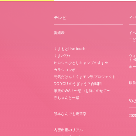
テレビ
イ
番組表
イベ
こど
くまもとLive touch
くまパワ+
ウィ
トボ
ヒロシのひとりキャンプのすすめ
ホー
カラシコンボ
元気だけん！くまモン県プロジェクト
駅前
DO YOU のうぎょう？合唱団
家族のWA！〜想いを詩にのせて〜
赤ちゃんと一緒！
め
熊本なんでも総選挙
20
内密出産のリアル