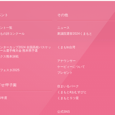
ベント
その他
ント一覧
ニュース
もの詩コンクール
衆議院選挙2024くまもと
ンターカップ2024 全国高校バスケッ
くまもto台湾
ール選手権大会 熊本県予選
クス熊本決戦
アナウンサー
ケービィーについて
フェスタ2025
プレゼント
ざせ!甲子園
住まいるパーク
くまもと#おむすびと
25年度
くまもと５ツ星
公式SNS