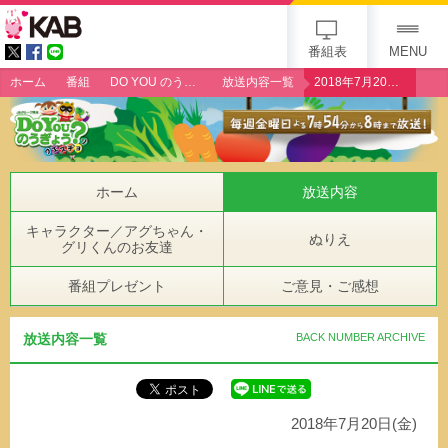
gogo 25th KAB
番組表
MENU
ホーム
番組
DO YOU のうぎょう？クエスチョン
放送内容一覧
2018年7月20日（金）「JAたまな・中央ミニトマト集荷センター」
ホーム
放送内容
キャラクター／アグちゃん・
ぬりえ
グリくんのお友達
番組プレゼント
ご意見・ご感想
放送内容一覧
BACK NUMBER ARCHIVE
2018年7月20日(金)