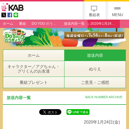
gogo 25th KAB
番組表
MENU
ホーム
番組
DO YOU のうぎょう？クエスチョン
放送内容一覧
2020年1月24日（金）「ミニトマト生産者・大村健一さん」
ホーム
放送内容
キャラクター／アグちゃん・
ぬりえ
グリくんのお友達
番組プレゼント
ご意見・ご感想
放送内容一覧
BACK NUMBER ARCHIVE
2020年1月24日(金)