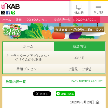
gogo 25th KAB
番組表
MENU
ホーム
番組
DO YOU のうぎょう？クエスチョン
放送内容一覧
2020年3月20日（金）「翔陽高校」
ホーム
放送内容
キャラクター／アグちゃん・
ぬりえ
グリくんのお友達
番組プレゼント
ご意見・ご感想
放送内容一覧
BACK NUMBER ARCHIVE
2020年3月20日(金)