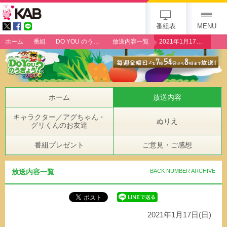
gogo 25th KAB
番組表
MENU
ホーム
番組
DO YOU のうぎょう？クエスチョン
放送内容一覧
2021年1月17日（日）「ブロッコリー生産者・武原健一さん」
ホーム
放送内容
キャラクター／アグちゃん・
ぬりえ
グリくんのお友達
番組プレゼント
ご意見・ご感想
放送内容一覧
BACK NUMBER ARCHIVE
2021年1月17日(日)