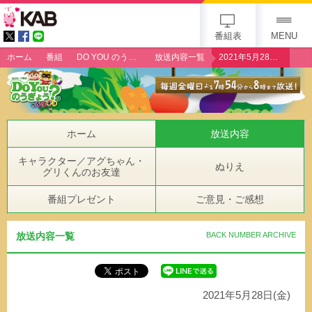
gogo 25th KAB
番組表
MENU
ホーム
番組
DO YOU のうぎょう？クエスチョン
放送内容一覧
2021年5月28日（金）「小玉スイカ生産者・西村大樹さん」
ホーム
放送内容
キャラクター／アグちゃん・
ぬりえ
グリくんのお友達
番組プレゼント
ご意見・ご感想
放送内容一覧
BACK NUMBER ARCHIVE
2021年5月28日(金)