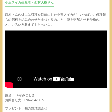
小玉スイカ生産者・西村大樹さん
西村さんの畑には収穫を目前にした小玉スイカが、いっぱい。何種類
もの肥料を組み合わせた土づくりのこと、花を交配させる受粉のこ
と、いろいろ教えてもらったよ。
担当：JAかみましき
お問合せ先：096-234-1155
プレゼント：旬の野菜詰合せ