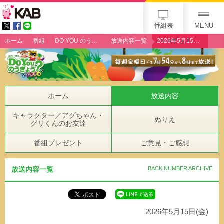
gogo 25th KAB
番組表
MENU
ホーム
番組
DO YOU のうぎょう？クエスチョン
放送内容一覧
2026年5月15日（金）「JA菊池・菊池水田ごぼう生産者 上野洋一さん」
ホーム
放送内容
キャラクター／アグちゃん・
ぬりえ
グリくんのお友達
番組プレゼント
ご意見・ご感想
放送内容一覧
BACK NUMBER ARCHIVE
2026年5月15日(金)