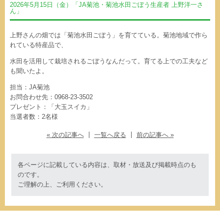
2026年5月15日（金）「JA菊池・菊池水田ごぼう生産者 上野洋一さ
ん」
上野さんの畑では「菊池水田ごぼう」を育てている。菊池地域で作ら
れている特産品で、
水田を活用して栽培されるごぼうなんだって。育てる上での工夫など
も聞いたよ。
担当：JA菊池
お問合わせ先：0968-23-3502
プレゼント：「大玉スイカ」
当選者数：2名様
« 次の記事へ
一覧へ戻る
前の記事へ »
各ページに記載している内容は、取材・放送及び掲載時点のも
のです。
ご理解の上、ご利用ください。