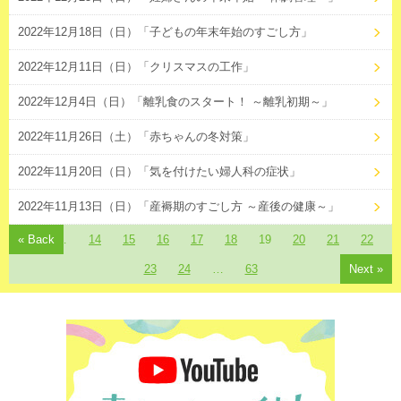
2022年12月18日（日）「子どもの年末年始のすごし方」
2022年12月11日（日）「クリスマスの工作」
2022年12月4日（日）「離乳食のスタート！ ～離乳初期～」
2022年11月26日（土）「赤ちゃんの冬対策」
2022年11月20日（日）「気を付けたい婦人科の症状」
2022年11月13日（日）「産褥期のすごし方 ～産後の健康～」
« Back
1
…
14
15
16
17
18
19
20
21
22
23
24
…
63
Next »