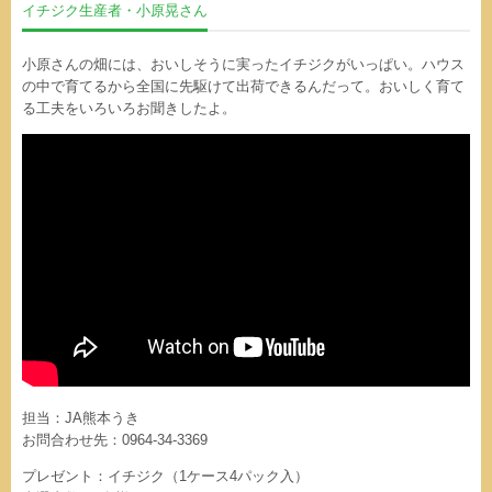
イチジク生産者・小原晃さん
小原さんの畑には、おいしそうに実ったイチジクがいっぱい。ハウス
の中で育てるから全国に先駆けて出荷できるんだって。おいしく育て
る工夫をいろいろお聞きしたよ。
担当：JA熊本うき
お問合わせ先：0964-34-3369
プレゼント：イチジク（1ケース4パック入）