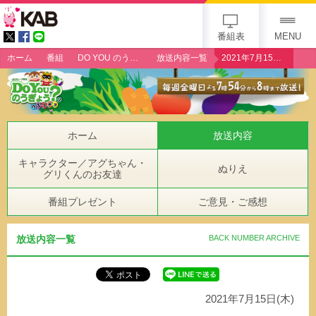
gogo 25th KAB
番組表
MENU
ホーム
番組
DO YOU のうぎょう？クエスチョン
放送内容一覧
2021年7月15日（木）「イチジク生産者・小原晃さん」
ホーム
放送内容
キャラクター／アグちゃん・
ぬりえ
グリくんのお友達
番組プレゼント
ご意見・ご感想
放送内容一覧
BACK NUMBER ARCHIVE
2021年7月15日(木)