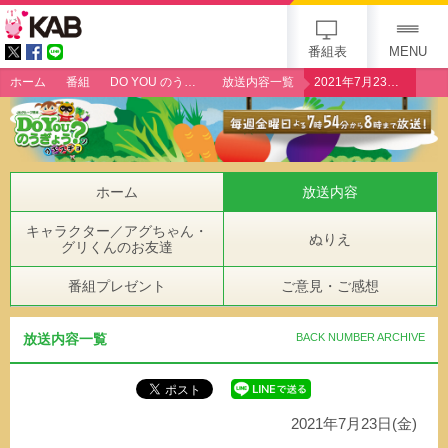
gogo 25th KAB
番組表
MENU
ホーム
番組
DO YOU のうぎょう？クエスチョン
放送内容一覧
2021年7月23日（金）「JA熊本うき・不知火パッケージセンター」
ホーム
放送内容
キャラクター／アグちゃん・
ぬりえ
グリくんのお友達
番組プレゼント
ご意見・ご感想
放送内容一覧
BACK NUMBER ARCHIVE
2021年7月23日(金)