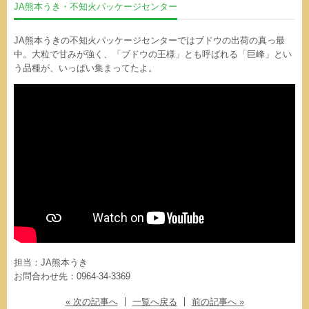
JA熊本うき・不知火パッケージセンター
JA熊本うきの不知火パッケージセンターではブドウの出荷の真っ最
中。大粒で甘みが強く、「ブドウの王様」とも呼ばれる「巨峰」とい
う品種が、いっぱい集まってたよ。
担当：JA熊本うき
お問合わせ先：0964-34-3369
« 次の記事へ
一覧へ戻る
前の記事へ »